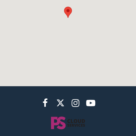



